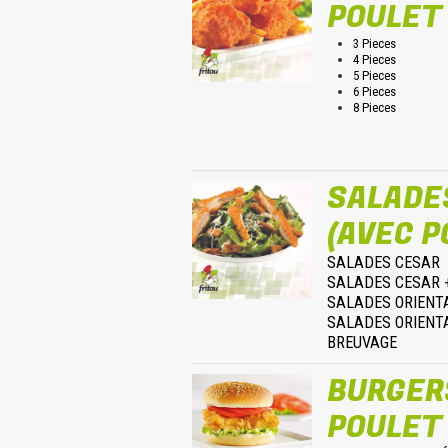
POULET
3 Pieces
4 Pieces
5 Pieces
6 Pieces
8 Pieces
SALADE
(AVEC P
SALADES CESAR
SALADES CESAR 
SALADES ORIENT
SALADES ORIENTA
BREUVAGE
BURGER
POULET