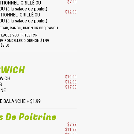
$7.99
ITIONNEL, GRILLÉ OU
 (à la salade de poulet)
$12.99
ITIONNEL, GRILLÉ OU
 (à la salade de poulet)
ECAR, RANCH, DIJON OR BBQ RANCH
LACEZ VOS FRITES PAR:
99; RONDELLES D'OIGNON $1.99;
$3.50
DWICH
$10.99
WICH
$12.99
S
$17.99
INE
E BALANCHE + $1.99
s De Poitrine
$7.99
$11.99