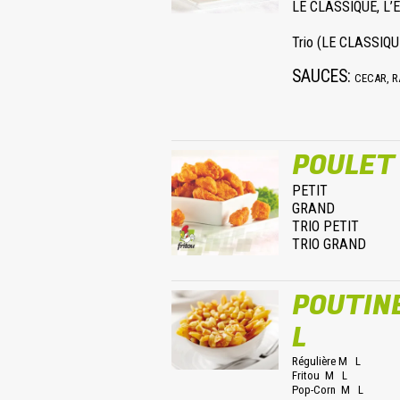
LE CLASSIQUE, L’É
Trio (LE CLASSIQU
SAUCES:
CECAR, R
POULET
PETIT
GRAND
TRIO PETIT
TRIO GRAND
POUTI
L
Régulière M L
Fritou M L
Pop-Corn M L