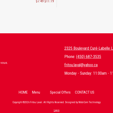
$7.49 $11.19
2325 Boulevard Curé-Labelle 
Phone:
(450) 687-3535
r vous.
fritou.laval@yahoo.ca
Monday - Sunday:
11:00am - 1
HOME
Menu
Special Offers
CONTACT US
Copyright ©2026 Fritou Laval. All Rights Reserved.
Designed by MobiCom Technology
Login