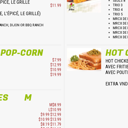
SEULS 8
PICÉ, LE GRILLÉ
TRIO 3
$11.99
TRIO 4
E, L’ÉPICÉ, LE GRILLÉ)
TRIO 5
MRCX DE 
MRCX DE 
ANCH, DIJON OR BBQ RANCH
MRCX DE 
MRCX DE 
MRCX DE 
 POP-CORN
HOT 
$7.99
HOT CHICK
$12.99
AVEC FRITI
$10.99
AVEC POUT
$19.99
EXTRA VND
NES M
M$8.99
L$10.99
$9.99 $12.99
$10.99 $13.99
$8.19 $11.79