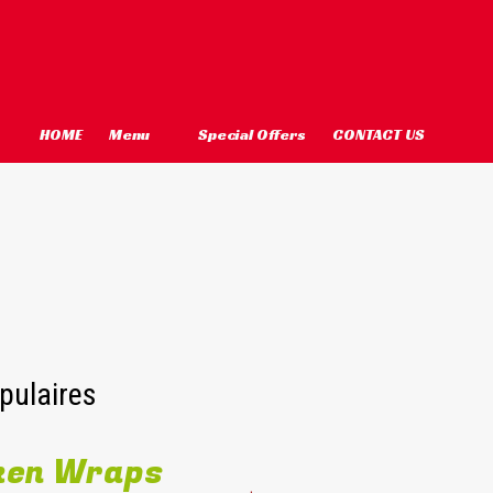
HOME
Menu
Special Offers
CONTACT US
pulaires
ken Wraps