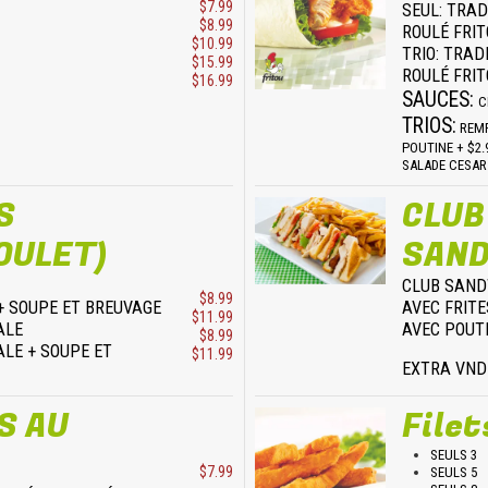
$7.99
SEUL: TRAD
$8.99
ROULÉ FRITOU
$10.99
TRIO: TRAD
$15.99
ROULÉ FRITOU
$16.99
SAUCES:
C
TRIOS:
REMP
POUTINE + $2.
SALADE CESAR 
S
CLUB
OULET)
SAN
CLUB SAND
$8.99
+ SOUPE ET BREUVAGE
AVEC FRITE
$11.99
ALE
AVEC POUT
$8.99
LE + SOUPE ET
$11.99
EXTRA VND
S AU
Filet
SEULS 3
$7.99
SEULS 5